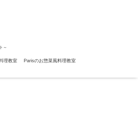
ト～
料理教室
Parisのお惣菜風料理教室