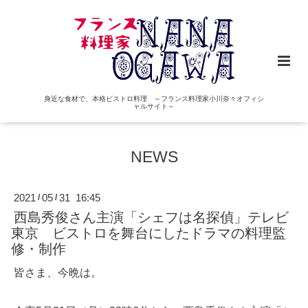
身近な食材で、本格ビストロ料理 ～フランス料理家小川奈々オフィシ
ャルサイト～
NEWS
2021
05
31 16:45
/
/
西島秀俊さん主演「シェフは名探偵」テレビ
東京 ビストロを舞台にしたドラマの料理監
修・制作
皆さま、今晩は。