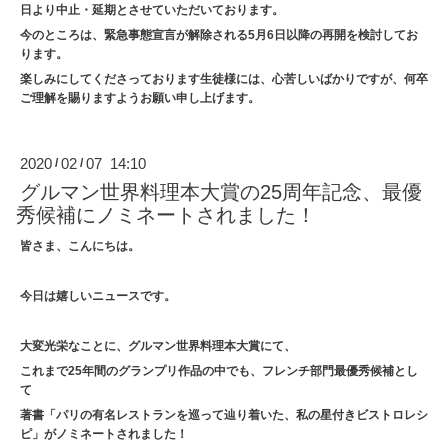
日より中止・延期とさせていただいております。
今のところは、緊急事態宣言が解除される5月6日以降の再開を検討してお
ります。
楽しみにしてくださっております生徒様には、心苦しいばかりですが、何卒
ご理解を賜りますようお願い申し上げます。
2020
02
07 14:10
/
/
グルマン世界料理本大賞の25周年記念、最優
秀候補にノミネートされました！
皆さま、こんにちは。
今日は嬉しいニュースです。
大変光栄なことに、グルマン世界料理本大賞にて、
これまで25年間のグランプリ作品の中でも、フレンチ部門最優秀候補とし
て
著書「パリの有名レストランを巡って辿り着いた、私の星付きビストロレシ
ピ」がノミネートされました！