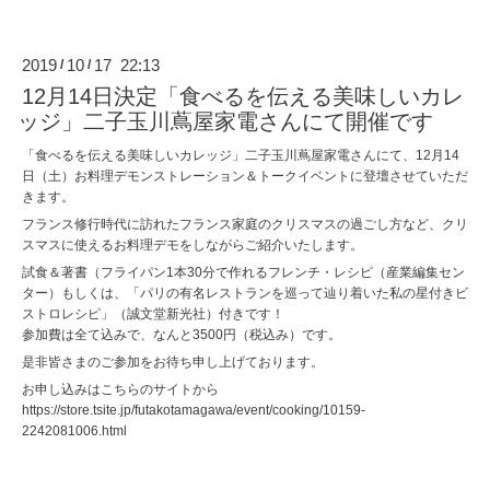
2019
10
17 22:13
/
/
12月14日決定「食べるを伝える美味しいカレ
ッジ」二子玉川蔦屋家電さんにて開催です
「食べるを伝える美味しいカレッジ」二子玉川蔦屋家電さんにて、12月14
日（土）お料理デモンストレーション＆トークイベントに登壇させていただ
きます。
フランス修行時代に訪れたフランス家庭のクリスマスの過ごし方など、クリ
スマスに使えるお料理デモをしながらご紹介いたします。
試食＆著書（フライパン1本30分で作れるフレンチ・レシピ（産業編集セン
ター）もしくは、「パリの有名レストランを巡って辿り着いた私の星付きビ
ストロレシピ」（誠文堂新光社）付きです！
参加費は全て込みで、なんと3500円（税込み）です。
是非皆さまのご参加をお待ち申し上げております。
お申し込みはこちらのサイトから
https://store.tsite.jp/futakotamagawa/event/cooking/10159-
2242081006.html